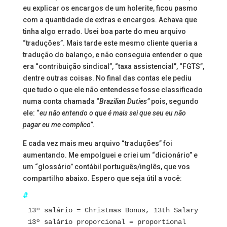
eu explicar os encargos de um holerite, ficou pasmo
com a quantidade de extras e encargos. Achava que
tinha algo errado. Usei boa parte do meu arquivo
“traduções”. Mais tarde este mesmo cliente queria a
tradução do balanço, e não conseguia entender o que
era “contribuição sindical”, “taxa assistencial”, “FGTS”,
dentre outras coisas. No final das contas ele pediu
que tudo o que ele não entendesse fosse classificado
numa conta chamada “
Brazilian Duties”
pois, segundo
ele: “
eu não entendo o que é mais sei que seu eu não
pagar eu me complico”.
E cada vez mais meu arquivo “traduções” foi
aumentando. Me empolguei e criei um “dicionário” e
um “glossário” contábil português/inglês, que vos
compartilho abaixo. Espero que seja útil a você:
#
13º salário = Christmas Bonus, 13th Salary
13º salário proporcional = proportional 