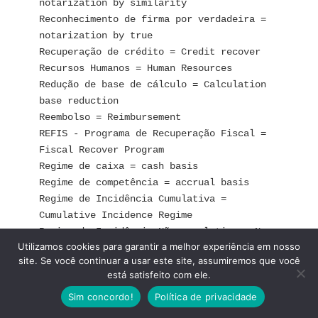
notarization by similarity
Reconhecimento de firma por verdadeira = 
notarization by true
Recuperação de crédito = Credit recover
Recursos Humanos = Human Resources
Redução de base de cálculo = Calculation 
base reduction
Reembolso = Reimbursement
REFIS - Programa de Recuperação Fiscal = 
Fiscal Recover Program
Regime de caixa = cash basis
Regime de competência = accrual basis
Regime de Incidência Cumulativa = 
Cumulative Incidence Regime
Regime de Incidência Não-cumulativa = Non-
Utilizamos cookies para garantir a melhor experiência em nosso
cumulative Incidence Regime
site. Se você continuar a usar este site, assumiremos que você
Regime Diferenciado = Special Regime
está satisfeito com ele.
Registro de Ponto = Time Card
Sim concordo!
Política de privacidade
Remunerado = Paid
Repartição Pública = Government Department