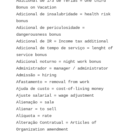
Adicional de 1/3 de férias = One third 
Bonus on Vacation
Adicional de insalubridade = health risk 
bonus
Adicional de periculosidade = 
dangerousness bonus
Adicional de IR = Income tax additional
Adicional de tempo de serviço = lenght of 
service bonus
Adicional noturno = night work bonus
Administrador = manager / administrator
Admissão = hiring
Afastamento = removal from work
Ajuda de custo = cost-of-living money
Ajuste salarial = wage adjustment
Alienação = sale
Alienar = to sell
Alíquota = rate
Alteração Contratual = Articles of 
Organization amendment 