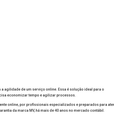
 entraremos em contato o mais rápid
 entraremos em contato o mais rápid
 entraremos em contato o mais rápid
a agilidade de um serviço online. Essa é solução ideal para o
cisa economizar tempo e agilizar processos.
ente online, por profissionais especializados e preparados para at
 garantia da marca MV, há mais de 40 anos no mercado contábil.