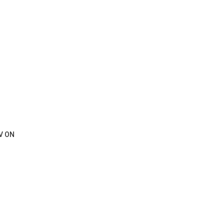
V ON
 entraremos em contato o mais rápid