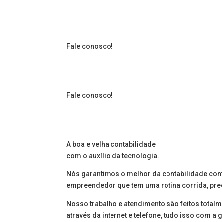
Preencha o formulário que
possível.
Fale conosco!
Preencha o formulário que
possível.
Fale conosco!
Preencha o formulário que
possível.
A boa e velha contabilidade
com o auxílio da tecnologia.
Nós garantimos o melhor da contabilidade com 
empreendedor que tem uma rotina corrida, pre
Nosso trabalho e atendimento são feitos totalm
através da internet e telefone, tudo isso com a