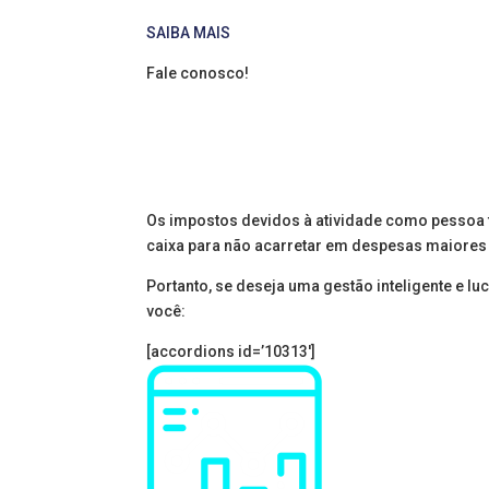
SAIBA MAIS
Fale conosco!
Preencha o formulário que
possível.
Qual a melhor estratégia?
Os impostos devidos à atividade como pessoa fís
caixa para não acarretar em despesas maiores 
Portanto, se deseja uma gestão inteligente e lu
você:
[accordions id=’10313′]